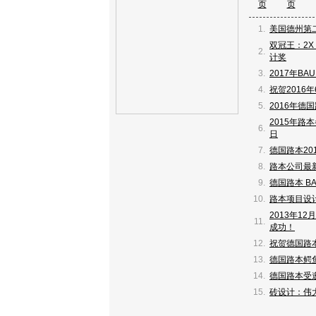
页
页
1.
美国德州第
双冠王：2X
2.
计奖
3.
2017年BA
4.
祝贺2016
5.
2016年德
2015年路本
6.
日
7.
德国路本20
8.
路本公司最新
9.
德国路本 BA
10.
路本项目设计
2013年1
11.
成功！
12.
祝贺德国路
13.
德国路本鳄
14.
德国路本受
15.
砖设计：伟